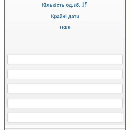
Кількість од.зб.
Крайні дати
ЦФК