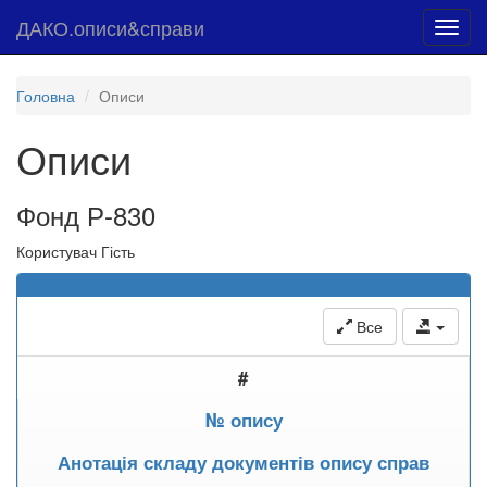
ДАКО.описи&справи
Toggl
navig
Головна
Описи
Описи
Фонд Р-830
Користувач Гість
Все
#
№ опису
Анотація складу документів опису справ