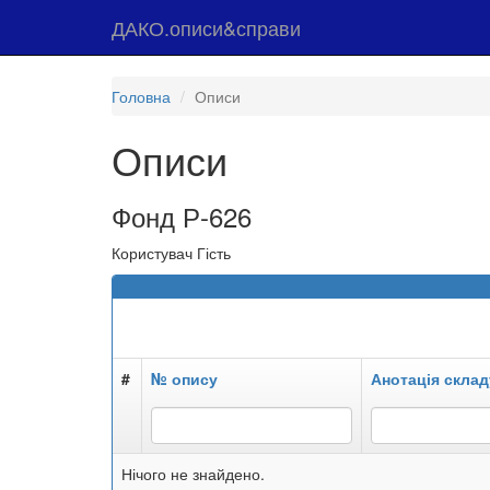
ДАКО.описи&справи
Головна
Описи
Описи
Фонд Р-626
Користувач Гість
#
№ опису
Анотація склад
Нічого не знайдено.