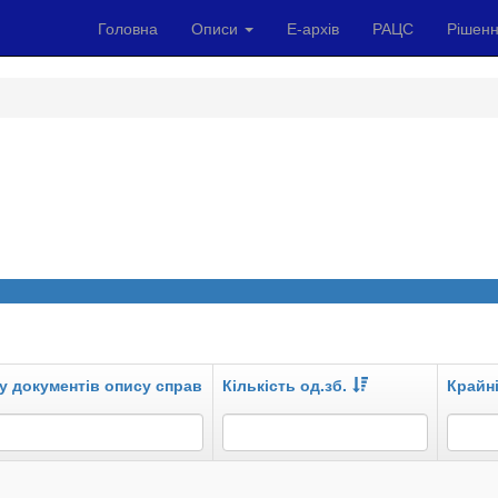
Головна
Описи
Е-архів
РАЦС
Рішенн
у документів опису справ
Кількість од.зб.
Крайні