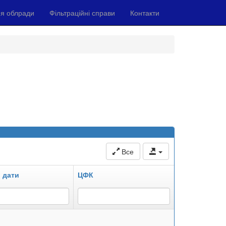
я облради
Фільтраційні справи
Контакти
Все
 дати
ЦФК