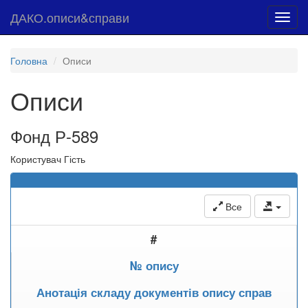
ДАКО.описи&справи
Toggl
navig
Головна
Описи
Описи
Фонд Р-589
Користувач Гість
Все
#
№ опису
Анотація складу документів опису справ