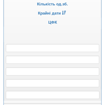
Кількість од.зб.
Крайні дати
ЦФК