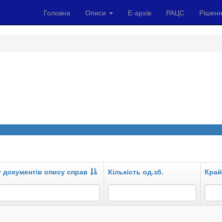
Головна
Описи
Е-архів
РАЦС
Рішенн
у документів опису справ
Кількість од.зб.
Край