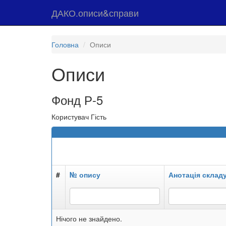
ДАКО.описи&справи
Головна
Описи
Описи
Фонд Р-5
Користувач Гість
#
№ опису
Анотація склад
Нічого не знайдено.