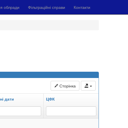
я облради
Фільтраційні справи
Контакти
Сторінка
ні дати
ЦФК