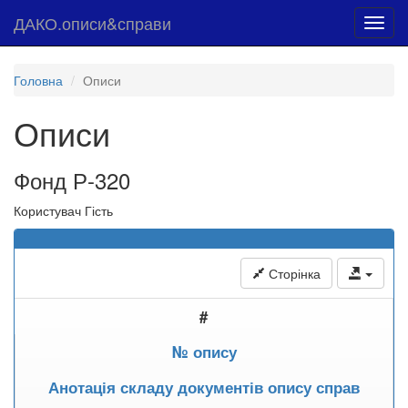
ДАКО.описи&справи
Toggl
navig
Головна
Описи
Описи
Фонд Р-320
Користувач Гість
Сторінка
#
№ опису
Анотація складу документів опису справ