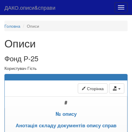
ДАКО.описи&справи
Toggl
navig
Головна
Описи
Описи
Фонд Р-25
Користувач Гість
Сторінка
#
№ опису
Анотація складу документів опису справ