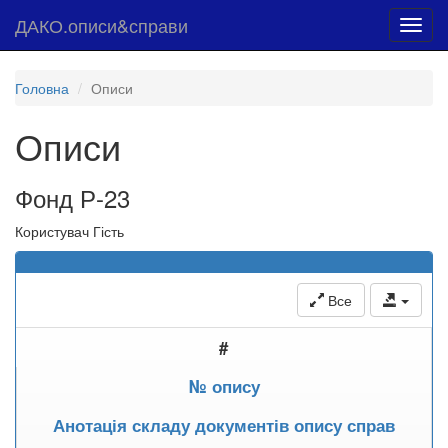
ДАКО.описи&справи
Toggl
navig
Головна
Описи
Описи
Фонд Р-23
Користувач Гість
Все
#
№ опису
Анотація складу документів опису справ