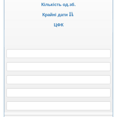
Кількість од.зб.
Крайні дати
ЦФК