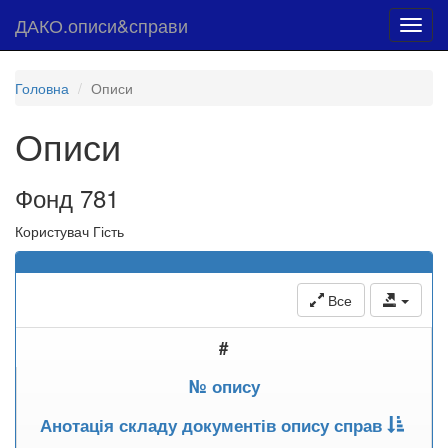
ДАКО.описи&справи
Toggl
navig
Головна
Описи
Описи
Фонд 781
Користувач Гість
Все
#
№ опису
Анотація складу документів опису справ