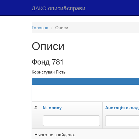
ДАКО.описи&справи
Головна
Описи
Описи
Фонд 781
Користувач Гість
#
№ опису
Анотація склад
Нічого не знайдено.