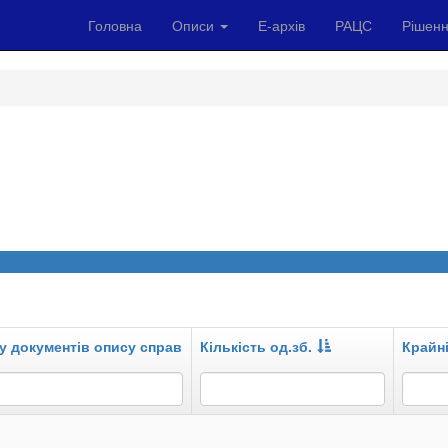
Головна
Описи
Е-архів
РАЦС
Рішенн
у документів опису справ
Кількість од.зб.
Крайні