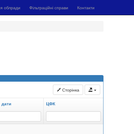
я облради
Фільтраційні справи
Контакти
Сторінка
 дати
ЦФК