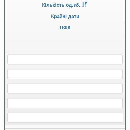
Кількість од.зб.
Крайні дати
ЦФК