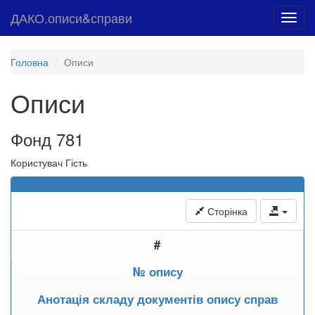
ДАКО.описи&справи
Toggl
navig
Головна
Описи
Описи
Фонд 781
Користувач Гість
Сторінка
#
№ опису
Анотація складу документів опису справ