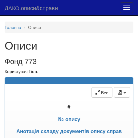
ДАКО.описи&справи
Toggl
navig
Головна
Описи
Описи
Фонд 773
Користувач Гість
Все
#
№ опису
Анотація складу документів опису справ