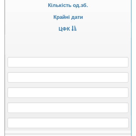
Кількість од.зб.
Крайні дати
ЦФК