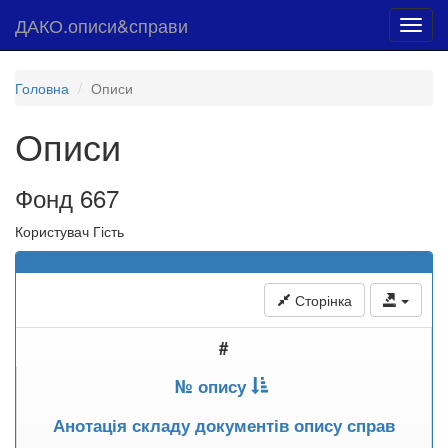
ДАКО.описи&справи
Toggl
navig
Головна
Описи
Описи
Фонд 667
Користувач Гість
Сторінка
#
№ опису
Анотація складу документів опису справ