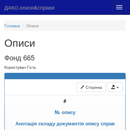
ДАКО.описи&справи
Toggl
navig
Головна
Описи
Описи
Фонд 665
Користувач Гість
Сторінка
#
№ опису
Анотація складу документів опису справ