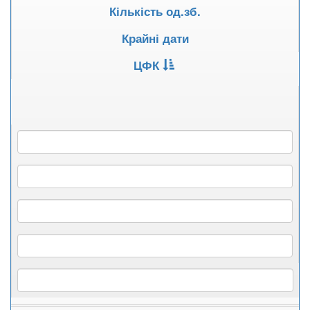
Кількість од.зб.
Крайні дати
ЦФК