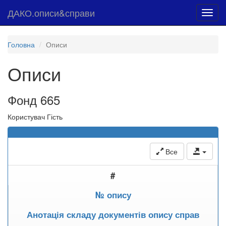
ДАКО.описи&справи
Toggl
navig
Головна
Описи
Описи
Фонд 665
Користувач Гість
Все
#
№ опису
Анотація складу документів опису справ