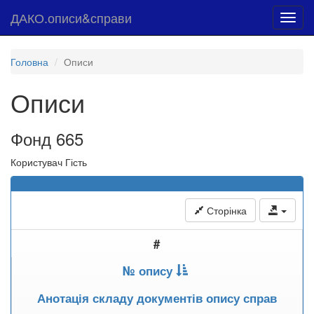
ДАКО.описи&справи
Toggl
navig
Головна
Описи
Описи
Фонд 665
Користувач Гість
Сторінка
#
№ опису
Анотація складу документів опису справ