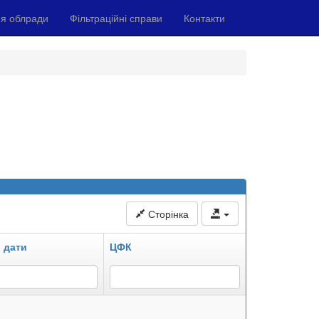
я облради
Фільтраційні справи
Контакти
Сторінка
 дати
ЦФК