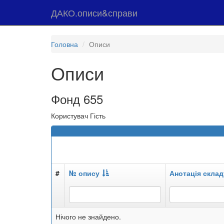
ДАКО.описи&справи
Головна
Описи
Описи
Фонд 655
Користувач Гість
#
№ опису
Анотація склад
Нічого не знайдено.