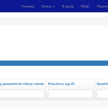
Головна
Описи
Е-архів
РАЦС
Рішенн
у документів опису справ
Кількість од.зб.
Крайні