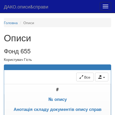
ДАКО.описи&справи
Toggl
navig
Головна
Описи
Описи
Фонд 655
Користувач Гість
Все
#
№ опису
Анотація складу документів опису справ