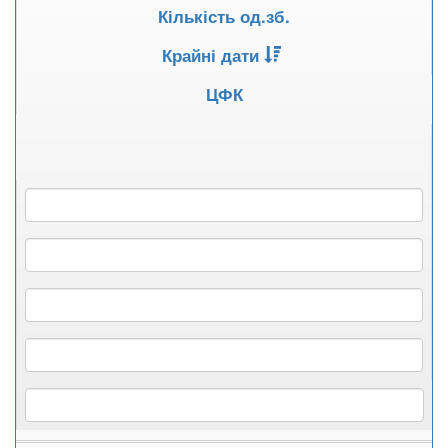
Кількість од.зб.
Крайні дати
ЦФК