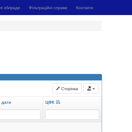
я облради
Фільтраційні справи
Контакти
Сторінка
 дати
ЦФК