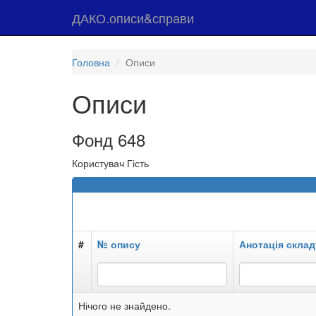
ДАКО.описи&справи
Головна
Описи
Описи
Фонд 648
Користувач Гість
#
№ опису
Анотація склад
Нічого не знайдено.