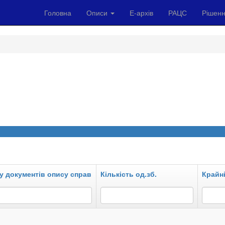
Головна
Описи
Е-архів
РАЦС
Рішенн
у документів опису справ
Кількість од.зб.
Крайні