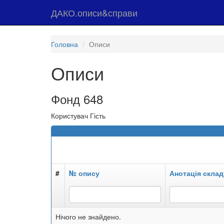
ДАКО.описи&справи
Головна
Описи
Описи
Фонд 648
Користувач Гість
#
№ опису
Анотація склад
Нічого не знайдено.