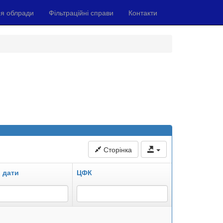
я облради
Фільтраційні справи
Контакти
Сторінка
 дати
ЦФК