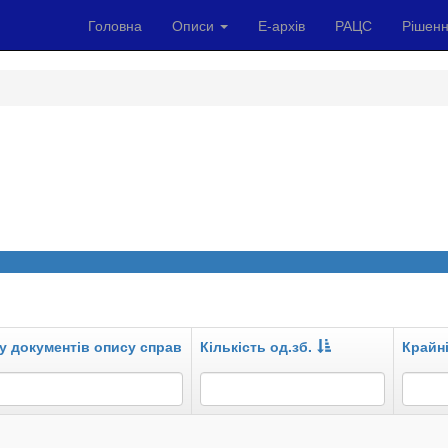
Головна
Описи
Е-архів
РАЦС
Рішенн
у документів опису справ
Кількість од.зб.
Крайні