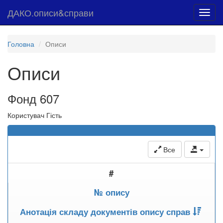
ДАКО.описи&справи
Toggl
navig
Головна
Описи
Описи
Фонд 607
Користувач Гість
Все
#
№ опису
Анотація складу документів опису справ