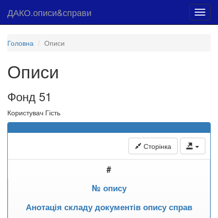
ДАКО.описи&справи
Toggl
navig
Головна
Описи
Описи
Фонд 51
Користувач Гість
Сторінка
#
№ опису
Анотація складу документів опису справ