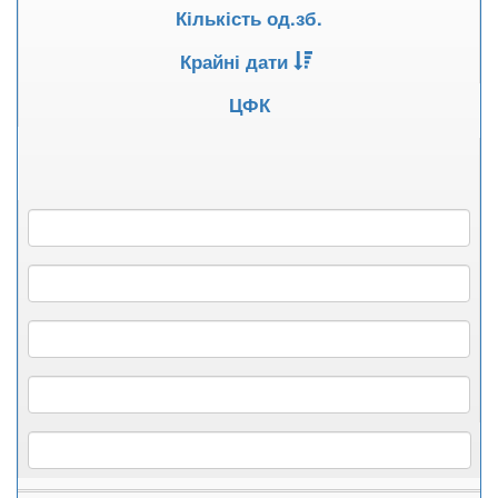
Кількість од.зб.
Крайні дати
ЦФК