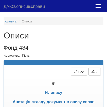
ДАКО.описи&справи
Toggl
navig
Головна
Описи
Описи
Фонд 434
Користувач Гість
Все
#
№ опису
Анотація складу документів опису справ