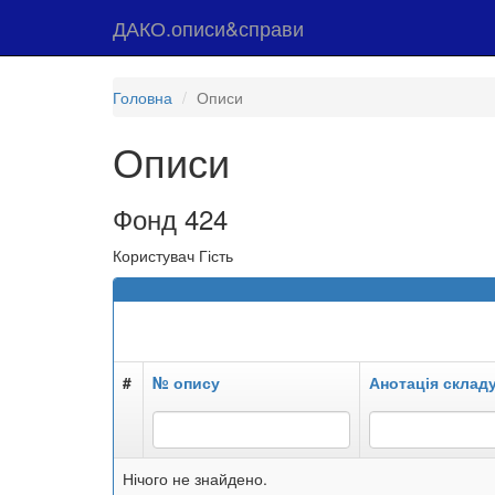
ДАКО.описи&справи
Головна
Описи
Описи
Фонд 424
Користувач Гість
#
№ опису
Анотація склад
Нічого не знайдено.