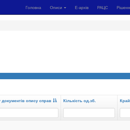
Головна
Описи
Е-архів
РАЦС
Рішенн
у документів опису справ
Кількість од.зб.
Край