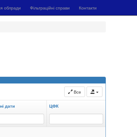
я облради
Фільтраційні справи
Контакти
Все
ні дати
ЦФК