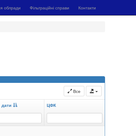
я облради
Фільтраційні справи
Контакти
Все
 дати
ЦФК