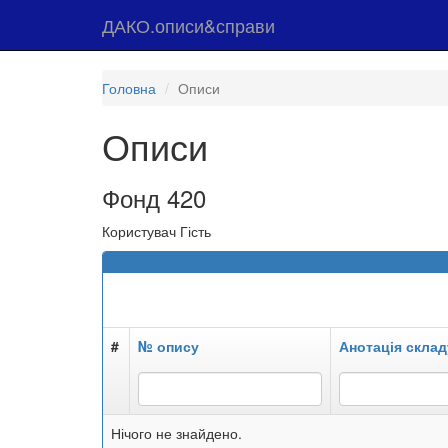
ДАКО.описи&справи
Головна
Описи
Описи
Фонд 420
Користувач Гість
#
№ опису
Анотація склад
Нічого не знайдено.