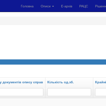
Головна
Описи
Е-архів
РАЦС
Рішенн
у документів опису справ
Кількість од.зб.
Крайні