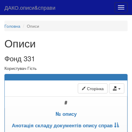
ДАКО.описи&справи
Toggl
navig
Головна
Описи
Описи
Фонд 331
Користувач Гість
Сторінка
#
№ опису
Анотація складу документів опису справ