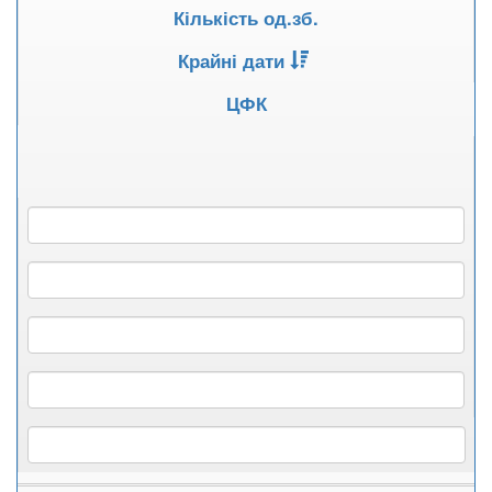
Кількість од.зб.
Крайні дати
ЦФК