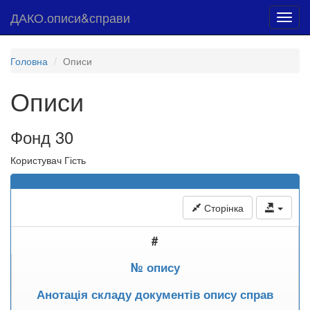
ДАКО.описи&справи
Toggl
navig
Головна
Описи
Описи
Фонд 30
Користувач Гість
Сторінка
#
№ опису
Анотація складу документів опису справ