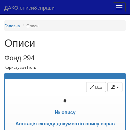
ДАКО.описи&справи
Toggl
navig
Головна
Описи
Описи
Фонд 294
Користувач Гість
Все
#
№ опису
Анотація складу документів опису справ