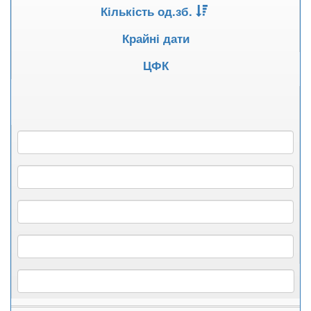
Кількість од.зб.
Крайні дати
ЦФК