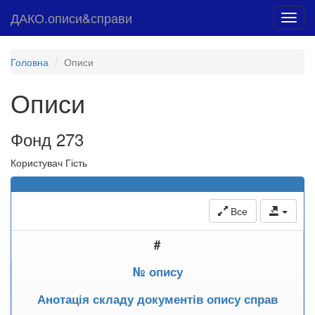
ДАКО.описи&справи
Toggl
navig
Головна
Описи
Описи
Фонд 273
Користувач Гість
Все
#
№ опису
Анотація складу документів опису справ