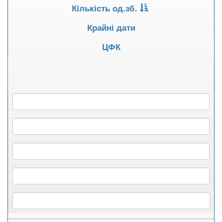
Кількість од.зб.
Крайні дати
ЦФК