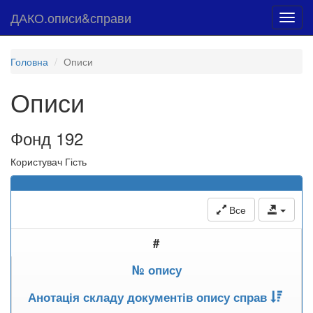
ДАКО.описи&справи
Toggl
navig
Головна
Описи
Описи
Фонд 192
Користувач Гість
Все
#
№ опису
Анотація складу документів опису справ