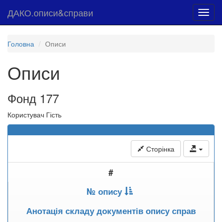
ДАКО.описи&справи
Toggl
navig
Головна
Описи
Описи
Фонд 177
Користувач Гість
Сторінка
#
№ опису
Анотація складу документів опису справ