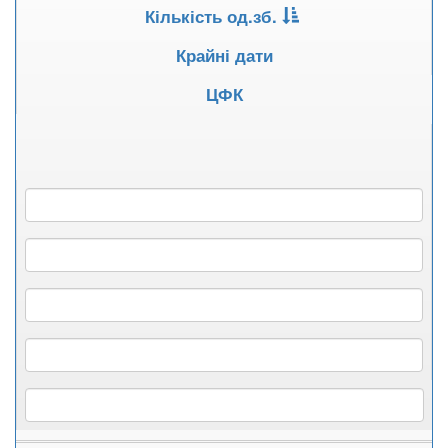
Кількість од.зб.
Крайні дати
ЦФК