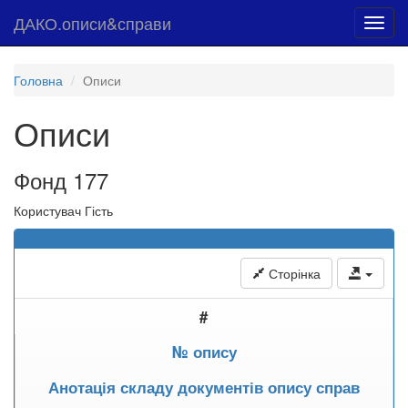
ДАКО.описи&справи
Toggl
navig
Головна
Описи
Описи
Фонд 177
Користувач Гість
Сторінка
#
№ опису
Анотація складу документів опису справ