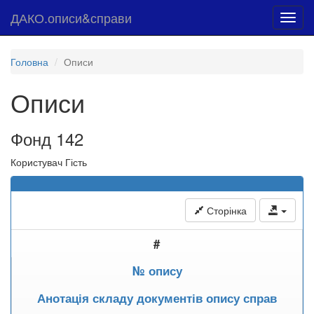
ДАКО.описи&справи
Toggl
navig
Головна
Описи
Описи
Фонд 142
Користувач Гість
Сторінка
#
№ опису
Анотація складу документів опису справ