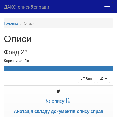
ДАКО.описи&справи
Toggl
navig
Головна
Описи
Описи
Фонд 23
Користувач Гість
Все
#
№ опису
Анотація складу документів опису справ