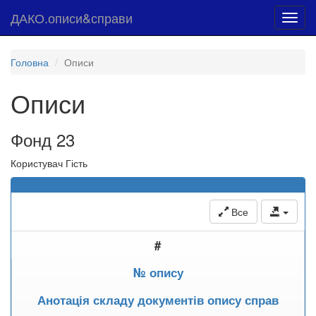
ДАКО.описи&справи
Toggl
navig
Головна
Описи
Описи
Фонд 23
Користувач Гість
Все
#
№ опису
Анотація складу документів опису справ