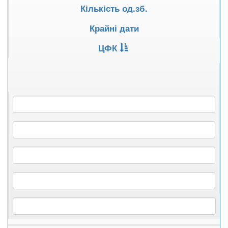
Кількість од.зб.
Крайні дати
ЦФК