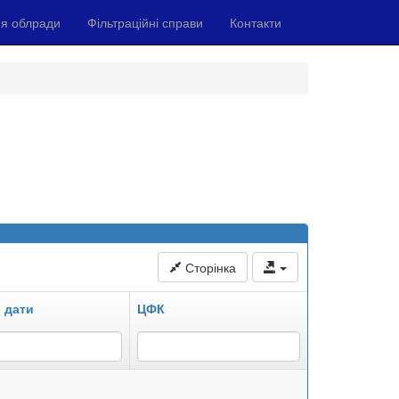
я облради
Фільтраційні справи
Контакти
Сторінка
 дати
ЦФК