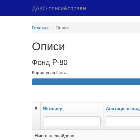
ДАКО.описи&справи
Головна
Описи
Описи
Фонд P-80
Користувач Гість
#
№ опису
Анотація склад
Нічого не знайдено.