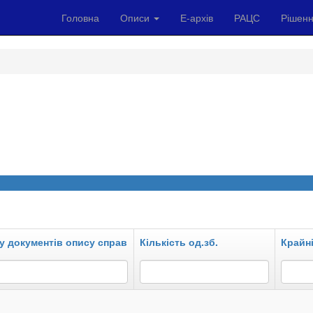
Головна
Описи
Е-архів
РАЦС
Рішенн
у документів опису справ
Кількість од.зб.
Крайні