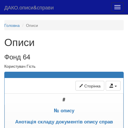
ДАКО.описи&справи
Toggl
navig
Головна
Описи
Описи
Фонд 64
Користувач Гість
Сторінка
#
№ опису
Анотація складу документів опису справ