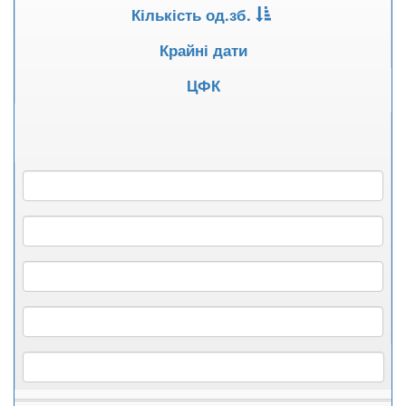
Кількість од.зб.
Крайні дати
ЦФК