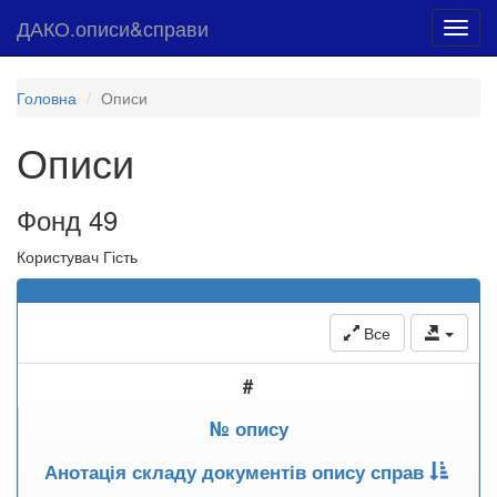
ДАКО.описи&справи
Toggl
navig
Головна
Описи
Описи
Фонд 49
Користувач Гість
Все
#
№ опису
Анотація складу документів опису справ