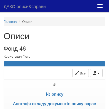
ДАКО.описи&справи
Toggl
navig
Головна
Описи
Описи
Фонд 46
Користувач Гість
Все
#
№ опису
Анотація складу документів опису справ