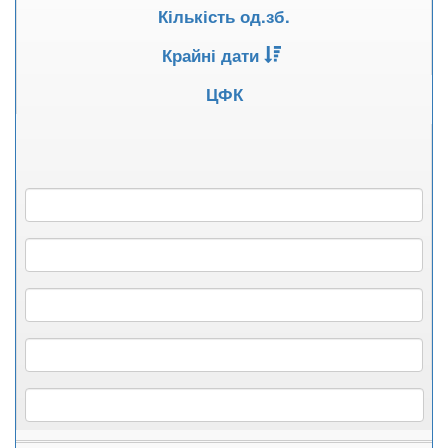
Кількість од.зб.
Крайні дати
ЦФК