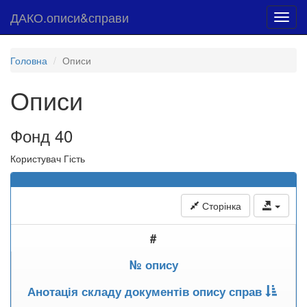
ДАКО.описи&справи
Toggl
navig
Головна
Описи
Описи
Фонд 40
Користувач Гість
Сторінка
#
№ опису
Анотація складу документів опису справ