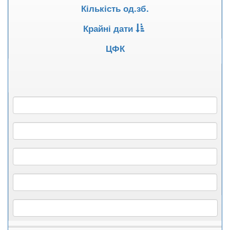
Кількість од.зб.
Крайні дати
ЦФК