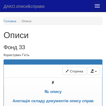
ДАКО.описи&справи
Toggl
navig
Головна
Описи
Описи
Фонд 33
Користувач Гість
Сторінка
#
№ опису
Анотація складу документів опису справ