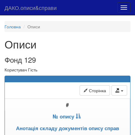
ДАКО.описи&справи
Toggl
navig
Головна
Описи
Описи
Фонд 129
Користувач Гість
Сторінка
#
№ опису
Анотація складу документів опису справ