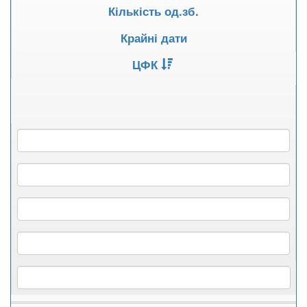
Кількість од.зб.
Крайні дати
ЦФК