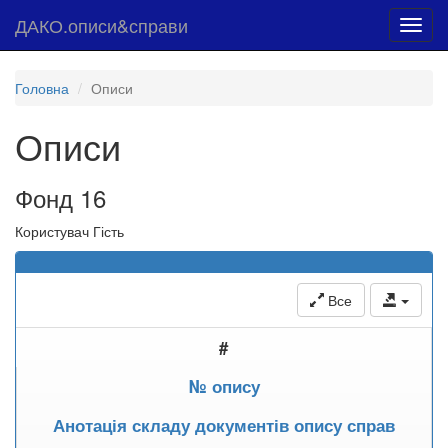
ДАКО.описи&справи
Toggl
navig
Головна
Описи
Описи
Фонд 16
Користувач Гість
Все
#
№ опису
Анотація складу документів опису справ