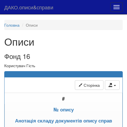
ДАКО.описи&справи
Toggl
navig
Головна
Описи
Описи
Фонд 16
Користувач Гість
Сторінка
#
№ опису
Анотація складу документів опису справ