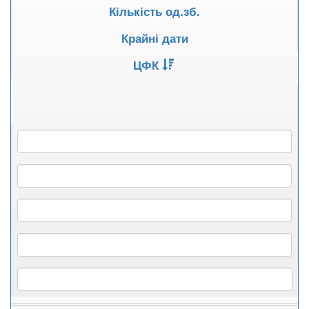
Кількість од.зб.
Крайні дати
ЦФК