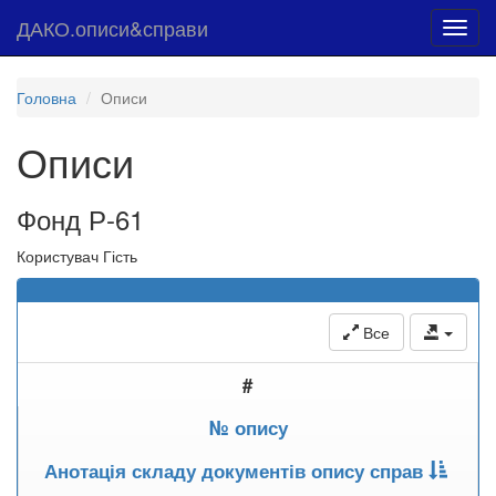
ДАКО.описи&справи
Toggl
navig
Головна
Описи
Описи
Фонд Р-61
Користувач Гість
Все
#
№ опису
Анотація складу документів опису справ