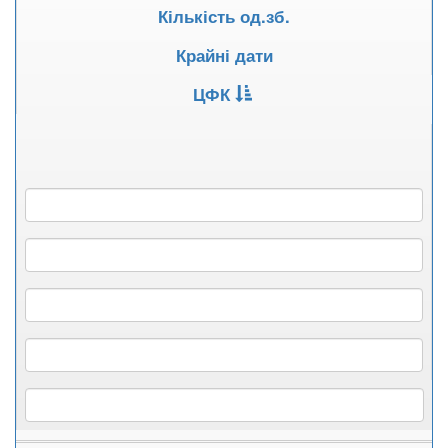
Кількість од.зб.
Крайні дати
ЦФК