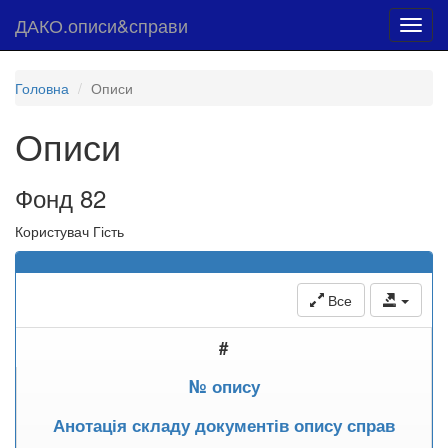
ДАКО.описи&справи
Toggl
navig
Головна
Описи
Описи
Фонд 82
Користувач Гість
Все
#
№ опису
Анотація складу документів опису справ