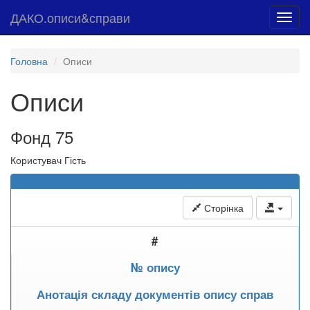
ДАКО.описи&справи
Toggl
navig
Головна
Описи
Описи
Фонд 75
Користувач Гість
Сторінка
#
№ опису
Анотація складу документів опису справ