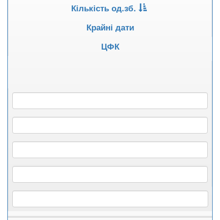
Кількість од.зб.
Крайні дати
ЦФК