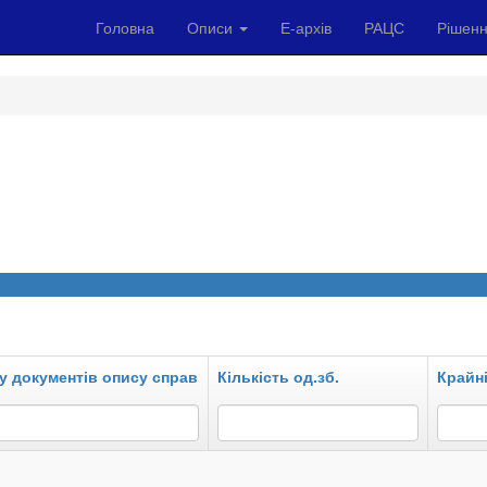
Головна
Описи
Е-архів
РАЦС
Рішенн
у документів опису справ
Кількість од.зб.
Крайні