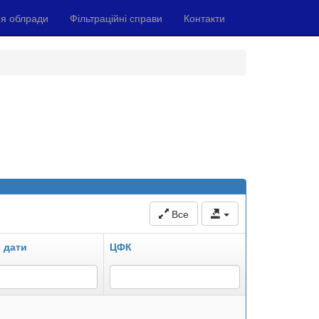
я облради
Фільтраційні справи
Контакти
Все
 дати
ЦФК