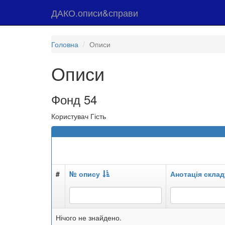
ДАКО.описи&справи
Головна
Описи
Описи
Фонд 54
Користувач Гість
#
№ опису
Анотація склад
Нічого не знайдено.