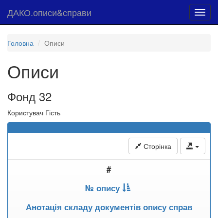
ДАКО.описи&справи
Toggl
navig
Головна
Описи
Описи
Фонд 32
Користувач Гість
Сторінка
#
№ опису
Анотація складу документів опису справ