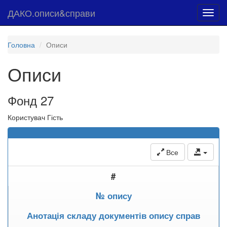
ДАКО.описи&справи
Toggl
navig
Головна
Описи
Описи
Фонд 27
Користувач Гість
Все
#
№ опису
Анотація складу документів опису справ