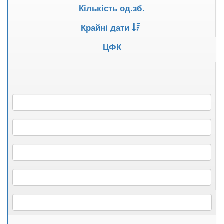
Кількість од.зб.
Крайні дати
ЦФК