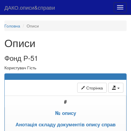
ДАКО.описи&справи
Toggl
navig
Головна
Описи
Описи
Фонд Р-51
Користувач Гість
Сторінка
#
№ опису
Анотація складу документів опису справ