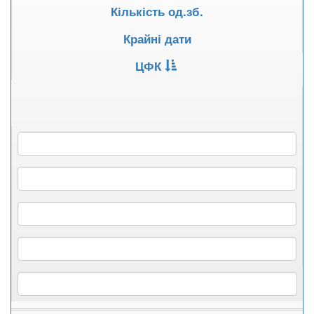
Кількість од.зб.
Крайні дати
ЦФК